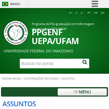
BRASIL
Simplifique!
A+
A
A-
PT
EN
ES
Comunica BR
Programa de Pós-graduação em Enfermagem
Participe
PPGENF
(Associação) UEPA/UFAM
Acesso à informação
UEPA/UFAM
Legislação
UNIVERSIDADE FEDERAL DO AMAZONAS
Canais
PÁGINA INICIAL
>
COOPERAÇÕES NACIONAIS
>
ASSUNTOS
MENU
ASSUNTOS