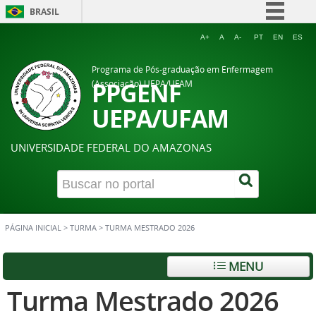
BRASIL
Simplifique!
A+
A
A-
PT
EN
ES
Comunica BR
Programa de Pós-graduação em Enfermagem
Participe
PPGENF
(Associação) UEPA/UFAM
Acesso à informação
UEPA/UFAM
Legislação
UNIVERSIDADE FEDERAL DO AMAZONAS
Canais
PÁGINA INICIAL
>
TURMA
>
TURMA MESTRADO 2026
MENU
Turma Mestrado 2026