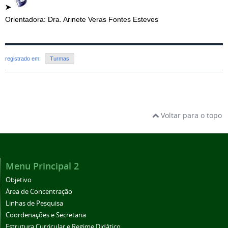
➤
Orientadora: Dra. Arinete Veras Fontes Esteves
registrado em:
Turmas
Voltar para o topo
Menu Principal 2
Objetivo
Área de Concentração
Linhas de Pesquisa
Coordenações e Secretaria
Estrutura Curricular e Regime Didático