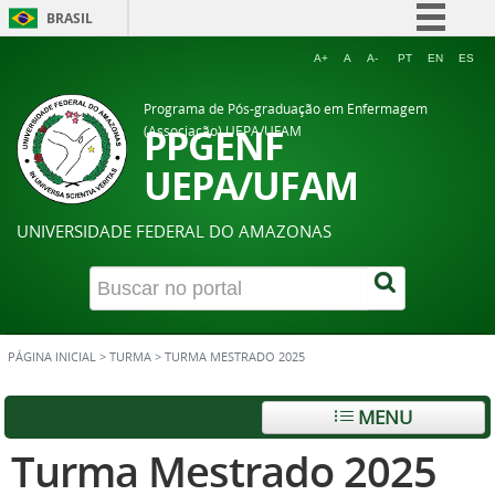
BRASIL
Simplifique!
A+
A
A-
PT
EN
ES
Comunica BR
Programa de Pós-graduação em Enfermagem
Participe
PPGENF
(Associação) UEPA/UFAM
Acesso à informação
UEPA/UFAM
Legislação
UNIVERSIDADE FEDERAL DO AMAZONAS
Canais
PÁGINA INICIAL
>
TURMA
>
TURMA MESTRADO 2025
MENU
Turma Mestrado 2025