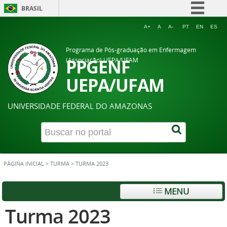
BRASIL
Simplifique!
A+
A
A-
PT
EN
ES
Comunica BR
Programa de Pós-graduação em Enfermagem
Participe
PPGENF
(Associação) UEPA/UFAM
Acesso à informação
UEPA/UFAM
Legislação
UNIVERSIDADE FEDERAL DO AMAZONAS
Canais
PÁGINA INICIAL
>
TURMA
>
TURMA 2023
MENU
Turma 2023