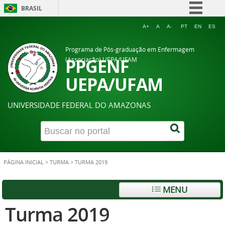
BRASIL
Simplifique!
A+
A
A-
PT
EN
ES
Comunica BR
Programa de Pós-graduação em Enfermagem
Participe
PPGENF
(Associação) UEPA/UFAM
Acesso à informação
UEPA/UFAM
Legislação
UNIVERSIDADE FEDERAL DO AMAZONAS
Canais
PÁGINA INICIAL
>
TURMA
>
TURMA 2019
MENU
Turma 2019